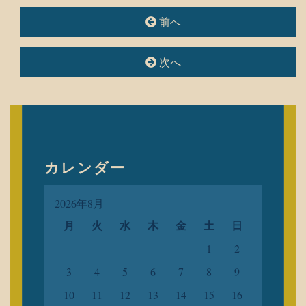
前へ
投
稿
ナ
次へ
ビ
ゲ
ー
シ
ョ
ン
カレンダー
2026年8月
月
火
水
木
金
土
日
1
2
3
4
5
6
7
8
9
10
11
12
13
14
15
16