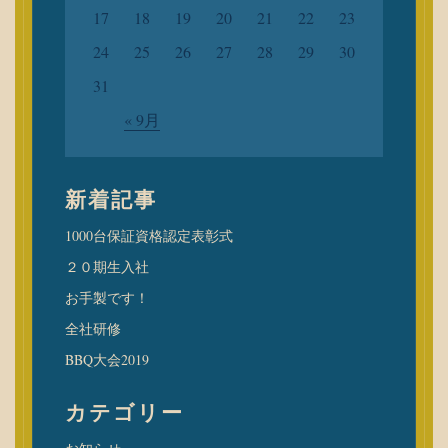
17
18
19
20
21
22
23
24
25
26
27
28
29
30
31
« 9月
新着記事
1000台保証資格認定表彰式
２０期生入社
お手製です！
全社研修
BBQ大会2019
カテゴリー