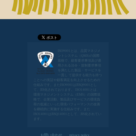
ISO9001とは、品質マネジメ
ントシステム（QMS)の国際
規格で、顧客要求事項及び適
用される法令・規制要求事項
を満たした製品・サービスを
一貫し て提供する能力を持つ
ことへの実証や顧客満足を向上させるための
仕組みです。またISO9001はJISQ9001とし
て、JIS化されております。
ISO14001とは、
環境マネジメントシステム（EMS）の国際規
格で、企業活動、製品及びサービスの環境負
荷の低減といった環境パフォーマンスの改善
を継続的に実施する仕組みです。また
ISO14001はJISQ14001として、JIS化されてい
ます。
お問い合わせ
privacy policy