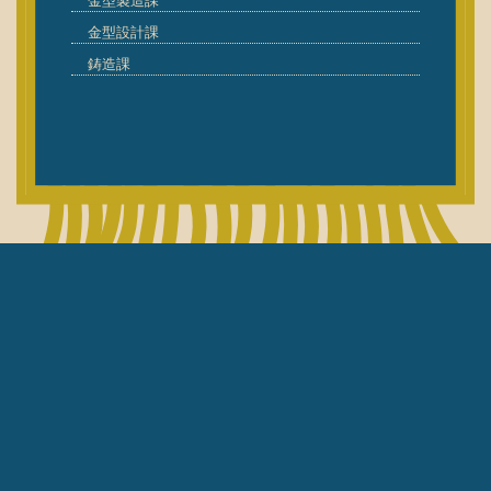
金型製造課
金型設計課
鋳造課
ISO9001とは、品質マネジメ
ントシステム（QMS)の国際
規格で、顧客要求事項及び適
用される法令・規制要求事項
を満たした製品・サービスを
一貫し て提供する能力を持つ