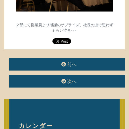
２部にて
従業員より感謝のサプライズ。
社長の涙で思わず
もらい泣き･･･
前へ
投
稿
ナ
次へ
ビ
ゲ
ー
シ
ョ
ン
カレンダー