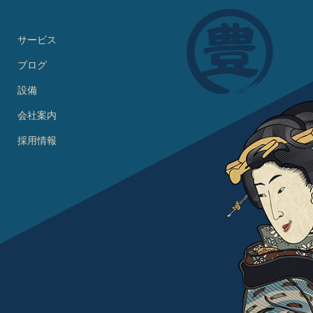
サービス
ブログ
設備
会社案内
採用情報