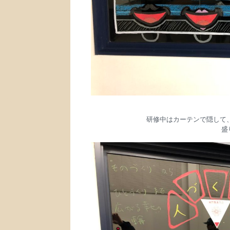
研修中はカーテンで隠して、
盛